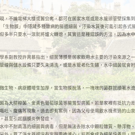
現，不論電梯大樓或舊公寓，都可在居家水塔或是水龍頭管壁採集
，「生物膜」中隱藏多種致病的腸道細菌，汙染水質後可能引起各式
但多半只要水一滾就將爐火轉熄，其實這是種錯誤的方法。因為水
學系副教授許昺慕指出，細菌薄膜是居家飲用水主要的汙染來源之
管線與儲水設備只要久未清洗，或是水管老化生鏽，水中細菌就會
微生物、病原體增生加厚，當生物膜脫落，一塊塊的菌群就順著水
菌為大腸桿菌、金黃色葡萄球菌等腸胃型病菌。若是家裡有抵抗力
嘔吐、腹痛等現象。過去即有案例，因為父母使用飲水機煮過的山
，甚至引起腦膜炎併發症。
水中不耐高溫的細菌與病毒，但是無法去除水中顆粒雜質、懸浮物
另外，買了淨水器卻沒有定期更換濾心，反而會成為細菌培養皿，