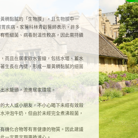
到黃稠黏膩的「生物膜」，且生物膜中一
腸胃疾病。家醫科林青穀醫師表示，許多
中有些細菌、病毒耐溫性較高，因此需持續
一，而且在居家飲水管線，包括水塔、蓄水
附著生長在內壁，形成一層黃稠黏膩的細菌
流出水龍頭，流進居家環境。
差的大人或小朋友，不小心喝下未經有效殺
泉水沖泡牛奶，但由於未經完全煮沸殺菌，
、有機化合物等有害健康的物質。因此建議
因此一定要定期更換濾心。