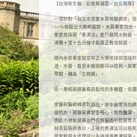
【台灣新生報／記者蘇湘雲／台北報導】
一項針對「台北市居家水質檢驗調查」發
○○
％檢驗出大腸桿菌群。水質專家指出
家庭是採用「煮沸法」進行飲用水殺菌，
沸騰十至十五分鐘才能真正有效殺菌。
國內水質專家國立中正大學地球與環境科
池、水管、甚至水龍頭都可以找到。居家
聚群，稱為「生物膜」。
這一層細菌膜蓄積具黏性的多醣體，各類
家醫科
醫師林青穀指出，水中最常見的病
菌的水，很容易會發生噁心、急性腹瀉、
因此小朋友感染沙門氏桿菌而引起腸胃炎
林青穀
醫師表示，正確的煮沸法可以殺死
居家飲用水處理可以先過濾再煮沸殺菌。