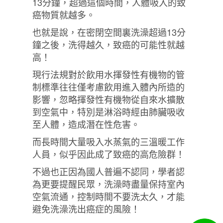
13分鐘，超過這個時間，人體吸入的致
癌物質就越多。
也就是說，在密閉空間裏洗澡超過13分
鐘之後，洗得越久，致癌的可能性就越
高！
現行法規對於飲用水揮發性有機物的管
制標準往往僅考慮飲用進入體內所造的
影響，忽略揮發性有機物從自來水擴散
到空氣中，特別是淋浴時經由肺臟吸收
至人體，造成潛在性危害。
而長時間大量吸入水蒸氣的三溫暖工作
人員，似乎因此成了致癌的高危險群！
不過也正因為國人普遍不認同，學者認
為更要提醒民眾，洗澡時盡量保持室內
空氣流通，控制時間不要洗太久，才能
避免洗澡洗出癌症的風險！